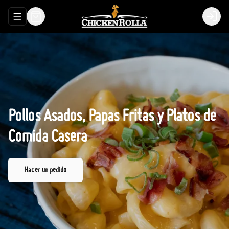
Abrir menu de navegación
Login
Pollos
Asados,
Papas
Fritas
y
Platos
de
Comida
Casera
Hacer un pedido