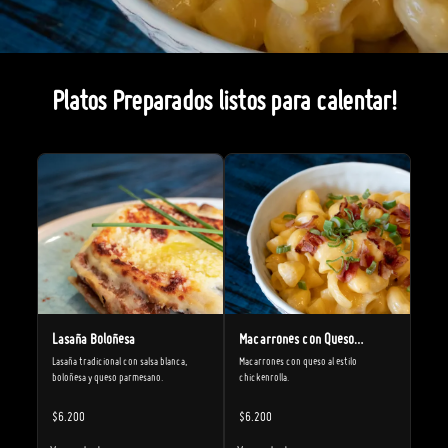
Platos Preparados listos para calentar!
Lasaña Boloñesa
Macarrones con Queso
Lasaña tradicional con salsa blanca, 
Cheddar y Tocino Crispy
Macarrones con queso al estilo 
boloñesa y queso parmesano.
chickenrolla.
$6.200
$6.200